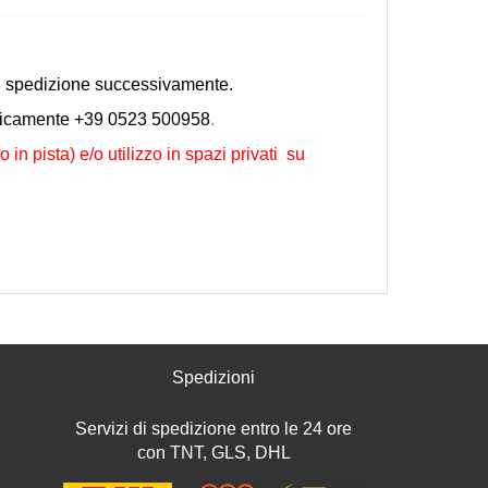
o di spedizione successivamente.
nicamente +39 0523 500958
.
n pista) e/o utilizzo in spazi privati su
Spedizioni
Servizi di spedizione entro le 24 ore
con TNT, GLS, DHL