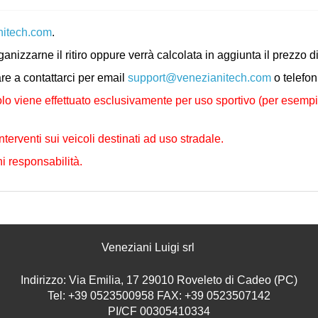
nitech.com
.
rganizzarne il ritiro oppure verrà calcolata in aggiunta il prezz
are a contattarci per email
support@venezianitech.com
o telefo
lo viene effettuato esclusivamente per uso sportivo (per esempio i
nterventi sui veicoli destinati ad uso stradale.
i responsabilità.
Veneziani Luigi srl
Indirizzo: Via Emilia, 17 29010 Roveleto di Cadeo (PC)
Tel: +39 0523500958 FAX: +39 0523507142
PI/CF 00305410334