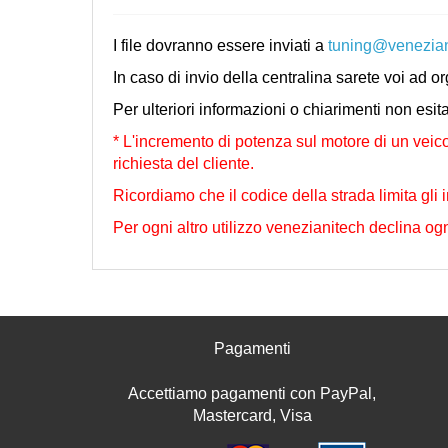
I file dovranno essere inviati a
tuning@venezia
In caso di invio della centralina sarete voi ad o
Per ulteriori informazioni o chiarimenti non esit
* L'incremento di potenza sul motore di un veico
richiesta del cliente.
Ricordiamo che il codice della strada limita gli i
Per ogni altro utilizzo venezianitech declina ogn
Pagamenti
Accettiamo pagamenti con PayPal,
Mastercard, Visa