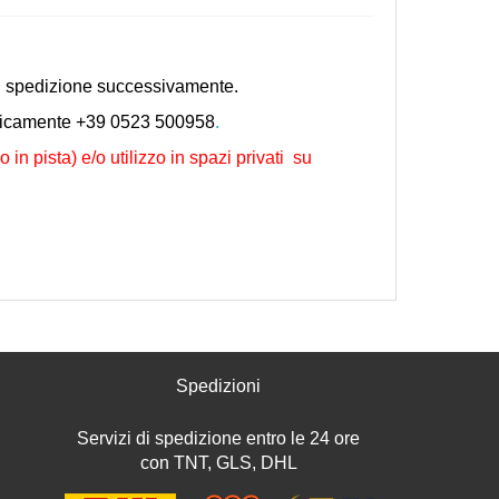
o di spedizione successivamente.
nicamente +39 0523 500958
.
n pista) e/o utilizzo in spazi privati su
Spedizioni
Servizi di spedizione entro le 24 ore
con TNT, GLS, DHL