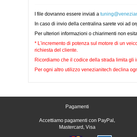
I file dovranno essere inviati a
tuning@venezia
In caso di invio della centralina sarete voi ad o
Per ulteriori informazioni o chiarimenti non esit
* L'incremento di potenza sul motore di un veico
richiesta del cliente.
Ricordiamo che il codice della strada limita gli i
Per ogni altro utilizzo venezianitech declina ogn
Pagamenti
Accettiamo pagamenti con PayPal,
Mastercard, Visa