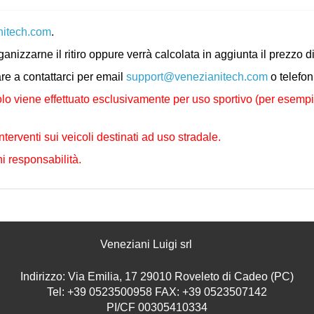
nitech.com
.
rganizzarne il ritiro oppure verrà calcolata in aggiunta il prezz
are a contattarci per email
support@venezianitech.com
o telefo
lo viene effettuato esclusivamente per uso sportivo (per esempio i
nterventi sui veicoli destinati ad uso stradale.
i responsabilità.
Veneziani Luigi srl
Indirizzo: Via Emilia, 17 29010 Roveleto di Cadeo (PC)
Tel: +39 0523500958 FAX: +39 0523507142
PI/CF 00305410334