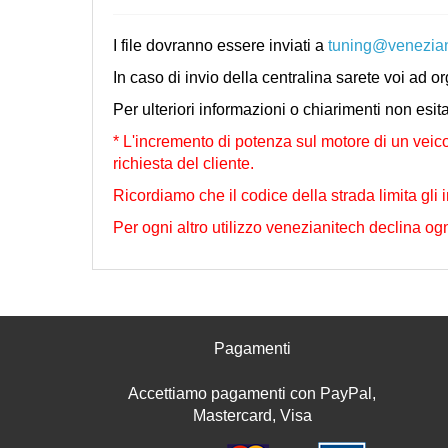
I file dovranno essere inviati a
tuning@venezia
In caso di invio della centralina sarete voi ad o
Per ulteriori informazioni o chiarimenti non esit
* L'incremento di potenza sul motore di un veico
richiesta del cliente.
Ricordiamo che il codice della strada limita gli i
Per ogni altro utilizzo venezianitech declina ogn
Pagamenti
Accettiamo pagamenti con PayPal,
Mastercard, Visa