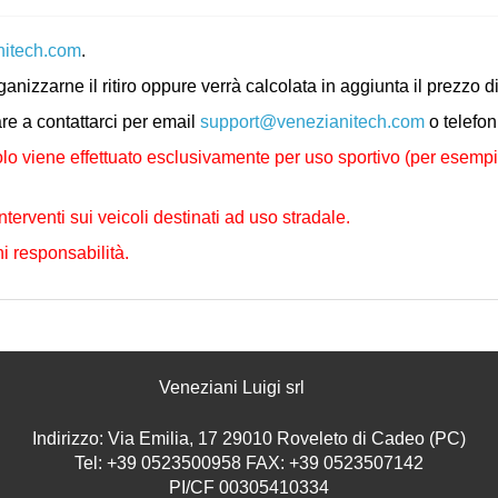
nitech.com
.
rganizzarne il ritiro oppure verrà calcolata in aggiunta il prezz
are a contattarci per email
support@venezianitech.com
o telefo
lo viene effettuato esclusivamente per uso sportivo (per esempio i
nterventi sui veicoli destinati ad uso stradale.
i responsabilità.
Veneziani Luigi srl
Indirizzo: Via Emilia, 17 29010 Roveleto di Cadeo (PC)
Tel: +39 0523500958 FAX: +39 0523507142
PI/CF 00305410334