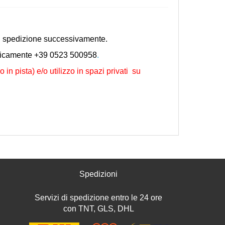
o di spedizione successivamente.
nicamente +39 0523 500958
.
n pista) e/o utilizzo in spazi privati su
Spedizioni
Servizi di spedizione entro le 24 ore
con TNT, GLS, DHL